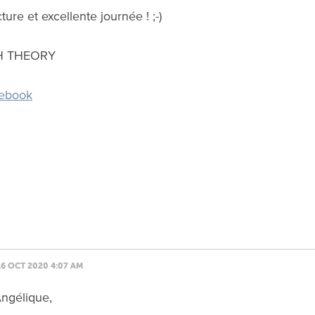
ure et excellente journée ! ;-)
SH THEORY
ebook
16 OCT 2020 4:07 AM
ngélique,