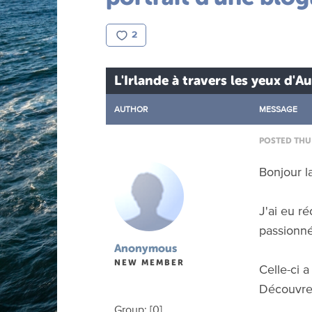
2
L'Irlande à travers les yeux d'Au
AUTHOR
MESSAGE
POSTED THU 
Bonjour 
J'ai eu r
passionné
Anonymous
NEW MEMBER
Celle-ci 
Découvr
Group: [0]