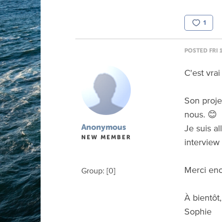
1
POSTED FRI 
C'est vrai
Son proje
nous. 😊
Je suis a
Anonymous
NEW MEMBER
interview
Merci enc
Group: [0]
À bientôt,
Sophie