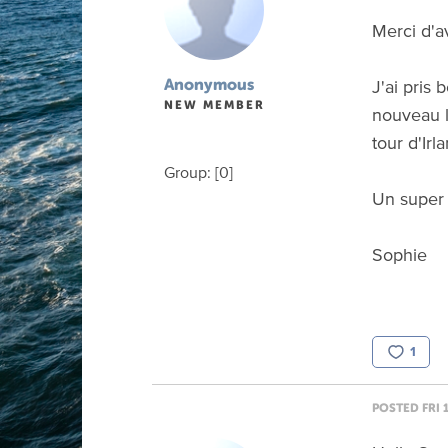
Merci d'av
J'ai pris 
Anonymous
NEW MEMBER
nouveau l
tour d'Ir
Group: [0]
Un super 
Sophie
1
POSTED FRI 