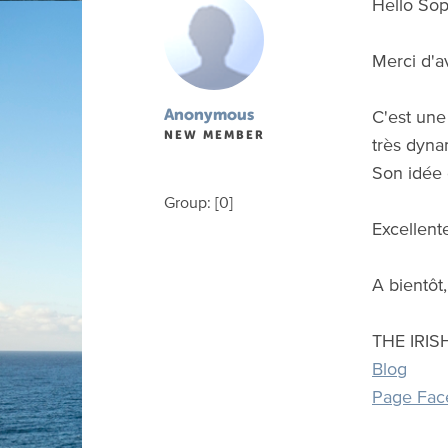
Hello Sop
Merci d'av
C'est une
Anonymous
NEW MEMBER
très dyna
Son idée 
Group: [0]
Excellent
A bientôt,
THE IRI
Blog
Page Fac