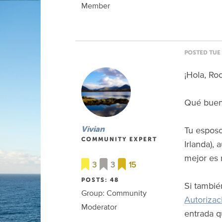
Member
POSTED TUE 
¡Hola, Roc
Qué bueno
Tu esposo
Vivian
COMMUNITY EXPERT
Irlanda),
mejor es 
3
3
15
POSTS: 48
Si tambié
Group: Community
Autorizac
Moderator
entrada q