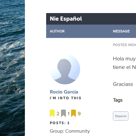
Nie Español
AUTHOR
MESSAGE
POSTED MON 
Hola muy 
tiene el N
Graciass
Rocio Garcia
I'M INTO THIS
Tags
2
1
9
Espanol
POSTS: 1
Group: Community