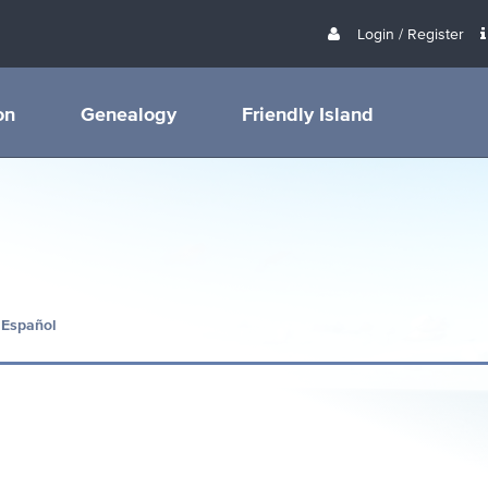
Login / Register
on
Genealogy
Friendly Island
 Español