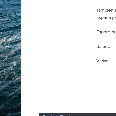
También e
España pa
Espero que
Saludos,
Vivian