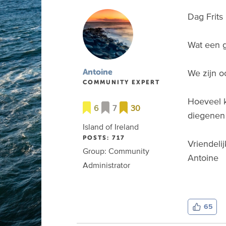
Dag Frits
Wat een g
We zijn o
Antoine
COMMUNITY EXPERT
Hoeveel k
6
7
30
diegenen 
Island of Ireland
POSTS: 717
Vriendeli
Group: Community
Antoine
Administrator
65