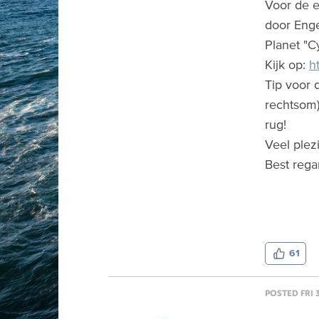
Voor de e
door Enge
Planet "Cy
Kijk op:
h
Tip voor 
rechtsom)
rug!
Veel plez
Best regar
61
POSTED FRI 