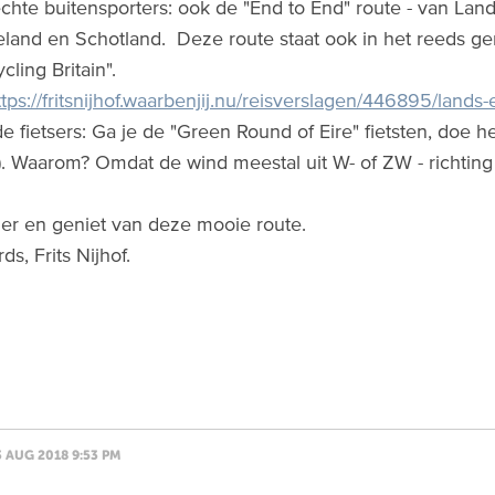
chte buitensporters: ook de "End to End" route - van Lan
land en Schotland. Deze route staat ook in het reeds g
cling Britain".
ttps://fritsnijhof.waarbenjij.nu/reisverslagen/446895/lands
de fietsers: Ga je de "Green Round of Eire" fietsten, doe 
. Waarom? Omdat de wind meestal uit W- of ZW - richting 
ier en geniet van deze mooie route.
ds, Frits Nijhof.
3 AUG 2018 9:53 PM