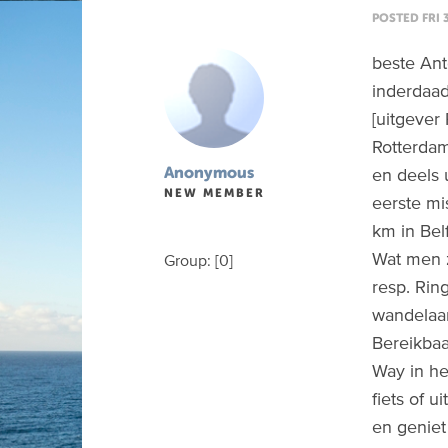
POSTED FRI 
beste Ant
inderdaad
[uitgever
Rotterdam
en deels u
Anonymous
NEW MEMBER
eerste mi
km in Belf
Wat men z
Group: [0]
resp. Ring
wandelaar
Bereikbaa
Way in he
fiets of u
en geniet