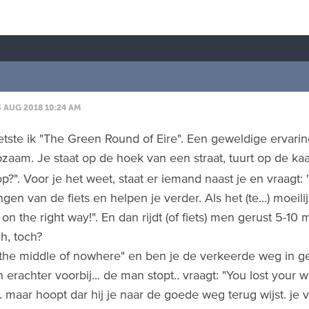
3 AUG 2018 10:24 AM
ietste ik "The Green Round of Eire". Een geweldige ervari
zaam. Je staat op de hoek van een straat, tuurt op de ka
p?". Voor je het weet, staat er iemand naast je en vraagt:
ngen van de fiets en helpen je verder. Als het (te...) moeili
on the right way!". En dan rijdt (of fiets) men gerust 5-10 m
ch, toch?
n the middle of nowhere" en ben je de verkeerde weg in ge
erachter voorbij... de man stopt.. vraagt: "You lost your w
.. maar hoopt dar hij je naar de goede weg terug wijst. je v