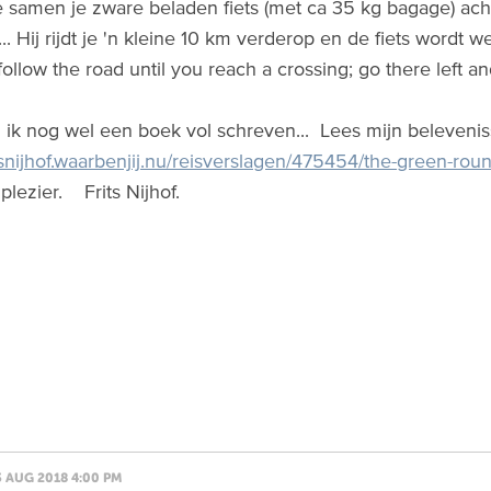
 je samen je zware beladen fiets (met ca 35 kg bagage) ac
.. Hij rijdt je 'n kleine 10 km verderop en de fiets wordt
ollow the road until you reach a crossing; go there left an
 ik nog wel een boek vol schreven... Lees mijn belevenissen
itsnijhof.waarbenjij.nu/reisverslagen/475454/the-green-roun
 plezier. Frits Nijhof.
3 AUG 2018 4:00 PM