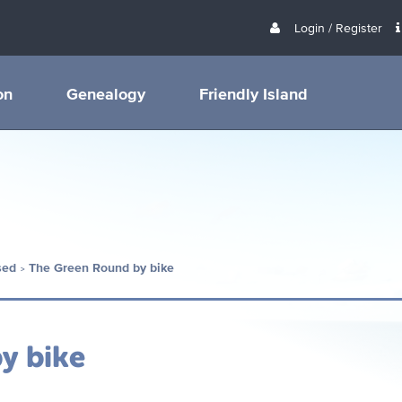
Login / Register
on
Genealogy
Friendly Island
sed
The Green Round by bike
y bike