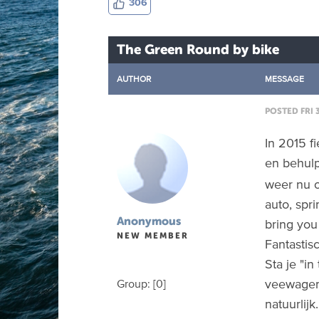
306
The Green Round by bike
AUTHOR
MESSAGE
POSTED FRI 
In 2015 f
en behulp
weer nu o
auto, spri
Anonymous
bring you 
NEW MEMBER
Fantastis
Sta je "i
veewagen 
Group: [0]
natuurlijk