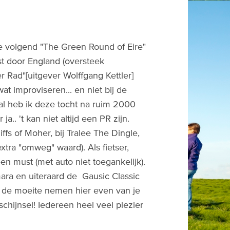
ute volgend "The Green Round of Eire"
rst door England (oversteek
r Rad"[uitgever Wolffgang Kettler]
at improviseren... en niet bij de
aal heb ik deze tocht na ruim 2000
a.. 't kan niet altijd een PR zijn.
fs of Moher, bij Tralee The Dingle,
extra "omweg" waard). Als fietser,
en must (met auto niet toegankelijk).
ara en uiteraard de Gausic Classic
 de moeite nemen hier even van je
rschijnsel! Iedereen heel veel plezier