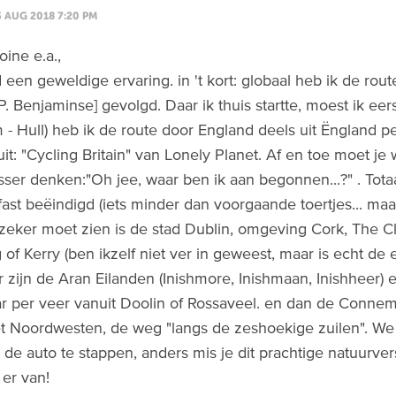
3 AUG 2018 7:20 PM
oine e.a.,
 een geweldige ervaring. in 't kort: globaal heb ik de ro
 P. Benjaminse] gevolgd. Daar ik thuis startte, moest ik ee
 - Hull) heb ik de route door England deels uit Ëngland pe
it: "Cycling Britain" van Lonely Planet. Af en toe moet je w
sser denken:"Oh jee, waar ben ik aan begonnen...?" . Tot
ast beëindigd (iets minder dan voorgaande toertjes... maar j
eker moet zien is de stad Dublin, omgeving Cork, The Clif
 of Kerry (ben ikzelf niet ver in geweest, maar is echt de 
 zijn de Aran Eilanden (Inishmore, Inishmaan, Inishheer) e
r per veer vanuit Doolin of Rossaveel. en dan de Connem
t Noordwesten, de weg "langs de zeshoekige zuilen". We
it de auto te stappen, anders mis je dit prachtige natuurve
 er van!