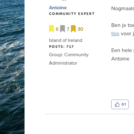
Nogmaals 
Antoine
COMMUNITY EXPERT
Ben je to
6
7
30
tips
voor 
Island of Ireland
POSTS: 717
Een hele 
Group: Community
Antoine
Administrator
61