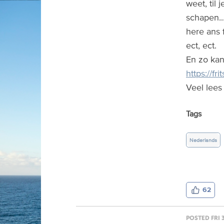
weet, til
schapen...
here ans f
ect, ect.
En zo kan
https://fr
Veel lees
Tags
Nederlands
62
POSTED FRI 