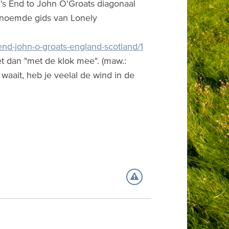
d's End to John O'Groats diagonaal
enoemde gids van Lonely
-end-john-o-groats-england-scotland/1
het dan "met de klok mee". (maw.:
waait, heb je veelal de wind in de