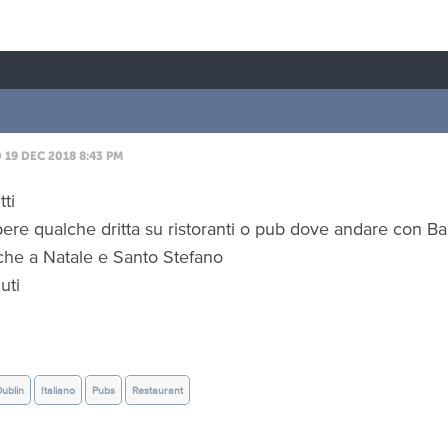
19 DEC 2018 8:43 PM
tti
pere qualche dritta su ristoranti o pub dove andare con Bam
che a Natale e Santo Stefano
uti
ublin
Italiano
Pubs
Restaurant