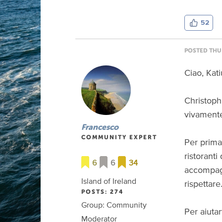
52
POSTED THU 
Ciao, Kati
Christoph 
vivament
Francesco
COMMUNITY EXPERT
Per prima 
ristorant
6
6
34
accompagn
Island of Ireland
rispettare
POSTS: 274
Group: Community
Per aiutar
Moderator