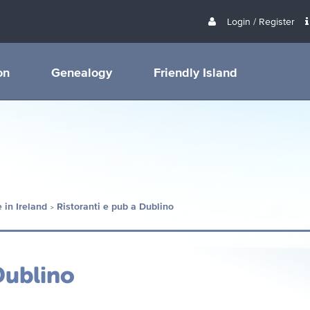
Login / Register
on
Genealogy
Friendly Island
 in Ireland
Ristoranti e pub a Dublino
Dublino