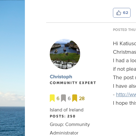
62
POSTED THU 
Hi Katius
Christmas
I had a l
if not pl
The post 
Christoph
COMMUNITY EXPERT
I have al
-
http://w
6
6
28
I hope thi
Island of Ireland
POSTS: 250
Group: Community
Administrator