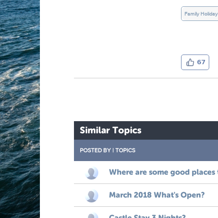
Family Holiday
67
Similar Topics
POSTED BY
|
TOPICS
Where are some good places to 
March 2018 What's Open?
Castle Stay 3 Nights?