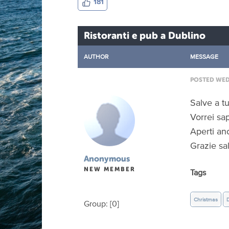
181
Ristoranti e pub a Dublino
AUTHOR
MESSAGE
POSTED WED 
Salve a tu
Vorrei sa
Aperti an
Grazie sal
Anonymous
NEW MEMBER
Tags
Christmas
D
Group: [0]