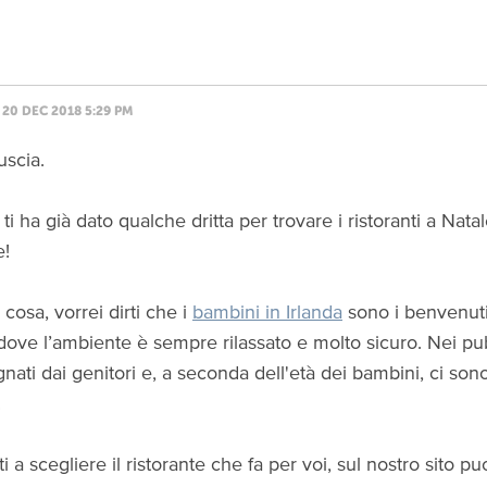
20 DEC 2018 5:29 PM
uscia.
ti ha già dato qualche dritta per trovare i ristoranti a Nata
e!
cosa, vorrei dirti che i
bambini in Irlanda
sono i benvenuti
i dove l’ambiente è sempre rilassato e molto sicuro. Nei 
ati dai genitori e, a seconda dell'età dei bambini, ci son
.
ti a scegliere il ristorante che fa per voi, sul nostro sito p