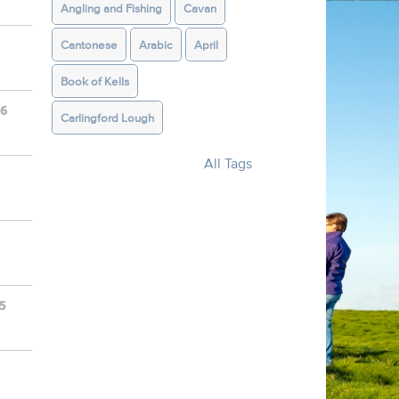
Angling and Fishing
Cavan
Cantonese
Arabic
April
Book of Kells
26
Carlingford Lough
All Tags
5