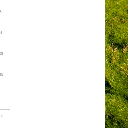
5
25
25
25
25