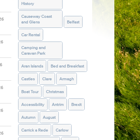
History
Causeway Coast
26
and Glens
Belfast
Car Rental
26
Camping and
Caravan Park
6
Aran Islands
Bed and Breakfast
Castles
Clare
Armagh
26
Boat Tour
Christmas
Accessibility
Antrim
Brexit
26
Autumn
August
Carrick a Rede
Carlow
26