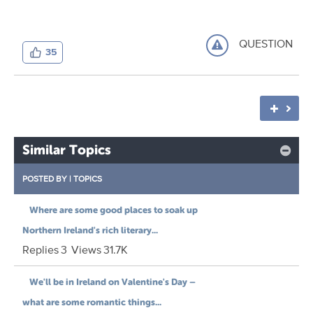
QUESTION
35
Similar Topics
POSTED BY
|
TOPICS
Where are some good places to soak up
Northern Ireland's rich literary...
Replies
3
Views
31.7K
We'll be in Ireland on Valentine's Day –
what are some romantic things...