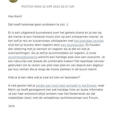
POSTED MON 12 APR 2021 10:37 AM
Hey Karin!
Dat hoeft helemaal geen probleem te zijn.
:)
Er is een uitgebreid busnetwerk over het gehele eiland en je kan op
die manier al een heleboel moois zien op een ontspannen manier. Je
kan zelf je reis en tussenstops uitstippelen met
het openbaar vervoer
,
of je kan je busreis laten regelen door
een touroperator
. Zij houden
dan rekening met je wensen en regelen als je dat wil ook je
overnachtingen. Als je zelf je accommodatie wil regelen, is onze
accommodatiepagina
wellicht een handige plek voor een overzicht. Je
kan natuurlijk ook steeds de combinatie maken! Het openbaar vervoer
gebruiken om te reizen van plek naar plek en van daaruit een dagtour
per bus nemen die je langs de mooie plekken in de buurt neemt.
Heb je al een idee wat je zoal wil zien en bezoeken?
Ik heb gezien dat je
eerder een post hebt gemaakt in het Engels
, waar
Melin op heeft gereageerd met wat handige links en leuke informatie.
Je kan haar antwoord altijd vertalen naar het Nederlands als dat
makkelijker leest, met de vertaalknop rechtsbovenaan ons Forum.
Joris