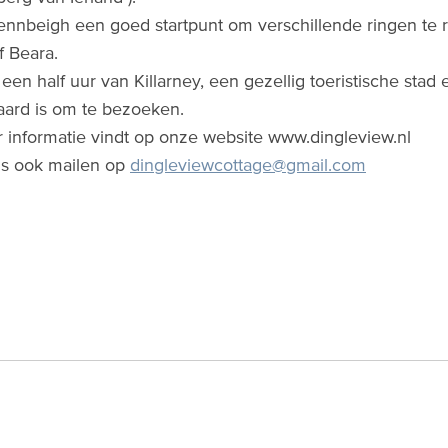
ennbeigh een goed startpunt om verschillende ringen te ri
f Beara.
 een half uur van Killarney, een gezellig toeristische sta
ard is om te bezoeken.
informatie vindt op onze website www.dingleview.nl
ns ook mailen op
dingleviewcottage@gmail.com