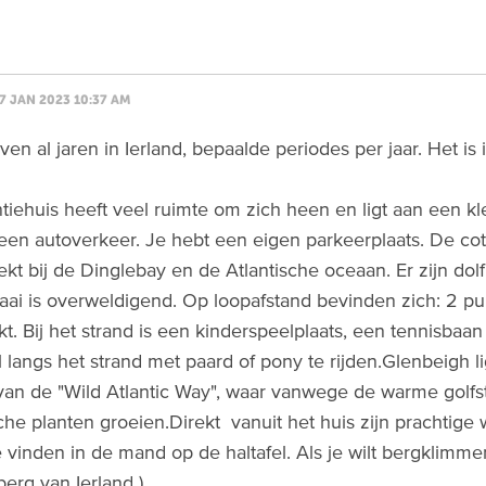
7 JAN 2023 10:37 AM
jven al jaren in Ierland, bepaalde periodes per jaar. Het i
tiehuis heeft veel ruimte om zich heen en ligt aan een kle
een autoverkeer. Je hebt een eigen parkeerplaats. De cottag
rekt bij de Dinglebay en de Atlantische oceaan. Er zijn do
aai is overweldigend. Op loopafstand bevinden zich: 2 p
t. Bij het strand is een kinderspeelplaats, een tennisbaan 
 langs het strand met paard of pony te rijden.Glenbeigh li
van de "Wild Atlantic Way", waar vanwege de warme gol
che planten groeien.Direkt vanuit het huis zijn prachtige
e vinden in de mand op de haltafel. Als je wilt bergklimm
erg van Ierland ).