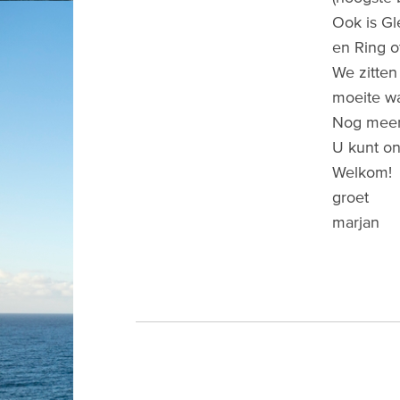
Ook is Gl
en Ring o
We zitten
moeite wa
Nog meer 
U kunt o
Welkom!
groet
marjan