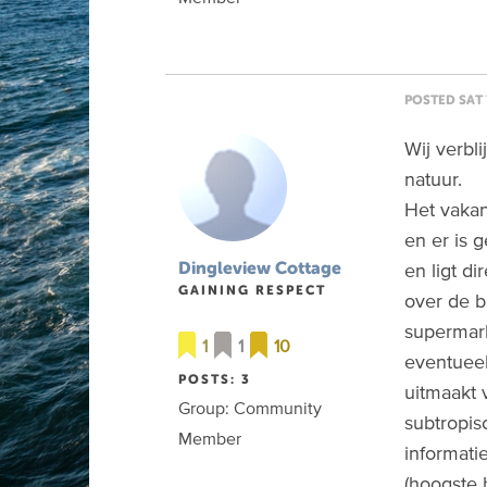
POSTED SAT 
Wij verbli
natuur.
Het vakan
en er is g
en ligt di
Dingleview Cottage
GAINING RESPECT
over de b
supermark
1
1
10
eventueel
POSTS: 3
uitmaakt 
Group: Community
subtropis
Member
informati
(hoogste b