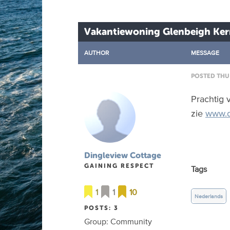
Vakantiewoning Glenbeigh Kerr
AUTHOR
MESSAGE
POSTED THU 
Prachtig 
zie
www.d
Dingleview Cottage
GAINING RESPECT
Tags
1
1
10
Nederlands
POSTS: 3
Group: Community