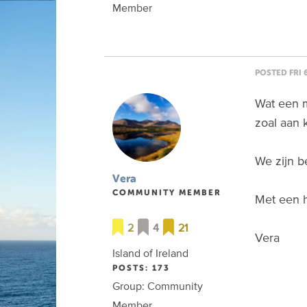
Member
POSTED FRI 6
Wat een m
zoal aan 
We zijn b
Vera
COMMUNITY MEMBER
Met een h
2
4
21
Vera
Island of Ireland
POSTS: 173
Group: Community
Member