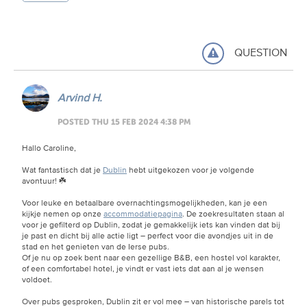
QUESTION
Arvind H.
POSTED THU 15 FEB 2024 4:38 PM
Hallo Caroline,
Wat fantastisch dat je
Dublin
hebt uitgekozen voor je volgende
avontuur! ☘️
Voor leuke en betaalbare overnachtingsmogelijkheden, kan je een
kijkje nemen op onze
accommodatiepagina
. De zoekresultaten staan al
voor je gefilterd op Dublin, zodat je gemakkelijk iets kan vinden dat bij
je past en dicht bij alle actie ligt – perfect voor die avondjes uit in de
stad en het genieten van de Ierse pubs.
Of je nu op zoek bent naar een gezellige B&B, een hostel vol karakter,
of een comfortabel hotel, je vindt er vast iets dat aan al je wensen
voldoet.
Over pubs gesproken, Dublin zit er vol mee – van historische parels tot