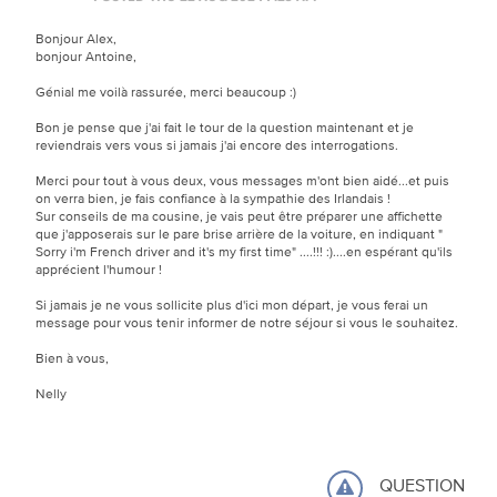
Bonjour Alex,
bonjour Antoine,
Génial me voilà rassurée, merci beaucoup :)
Bon je pense que j'ai fait le tour de la question maintenant et je
reviendrais vers vous si jamais j'ai encore des interrogations.
Merci pour tout à vous deux, vous messages m'ont bien aidé...et puis
on verra bien, je fais confiance à la sympathie des Irlandais !
Sur conseils de ma cousine, je vais peut être préparer une affichette
que j'apposerais sur le pare brise arrière de la voiture, en indiquant "
Sorry i'm French driver and it's my first time" ....!!! :)....en espérant qu'ils
apprécient l'humour !
Si jamais je ne vous sollicite plus d'ici mon départ, je vous ferai un
message pour vous tenir informer de notre séjour si vous le souhaitez.
Bien à vous,
Nelly
QUESTION