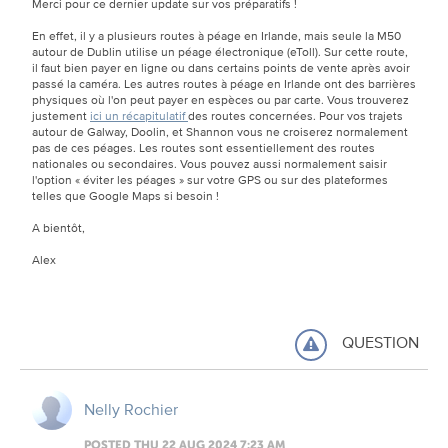
Merci pour ce dernier update sur vos préparatifs !
En effet, il y a plusieurs routes à péage en Irlande, mais seule la M50
autour de Dublin utilise un péage électronique (eToll). Sur cette route,
il faut bien payer en ligne ou dans certains points de vente après avoir
passé la caméra. Les autres routes à péage en Irlande ont des barrières
physiques où l'on peut payer en espèces ou par carte. Vous trouverez
justement
ici un récapitulatif
des routes concernées. Pour vos trajets
autour de Galway, Doolin, et Shannon vous ne croiserez normalement
pas de ces péages. Les routes sont essentiellement des routes
nationales ou secondaires. Vous pouvez aussi normalement saisir
l'option « éviter les péages » sur votre GPS ou sur des plateformes
telles que Google Maps si besoin !
A bientôt,
Alex
QUESTION
Nelly Rochier
POSTED THU 22 AUG 2024 7:23 AM