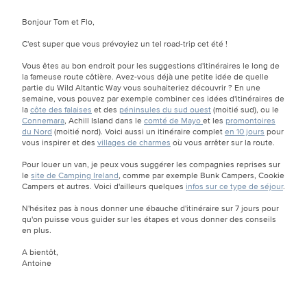
Bonjour Tom et Flo,
C'est super que vous prévoyiez un tel road-trip cet été !
Vous êtes au bon endroit pour les suggestions d'itinéraires le long de
la fameuse route côtière. Avez-vous déjà une petite idée de quelle
partie du Wild Altantic Way vous souhaiteriez découvrir ? En une
semaine, vous pouvez par exemple combiner ces idées d'itinéraires de
la
côte des falaises
et des
péninsules du sud ouest
(moitié sud), ou le
Connemara
, Achill Island dans le
comté de Mayo
et les
promontoires
du Nord
(moitié nord). Voici aussi un itinéraire complet
en 10 jours
pour
vous inspirer et des
villages de charmes
où vous arrêter sur la route.
Pour louer un van, je peux vous suggérer les compagnies reprises sur
le
site de Camping Ireland
, comme par exemple Bunk Campers, Cookie
Campers et autres. Voici d'ailleurs quelques
infos sur ce type de séjour
.
N'hésitez pas à nous donner une ébauche d'itinéraire sur 7 jours pour
qu'on puisse vous guider sur les étapes et vous donner des conseils
en plus.
A bientôt,
Antoine