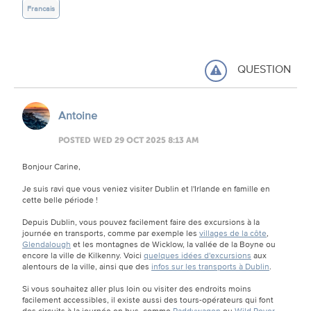
Francais
QUESTION
Antoine
POSTED WED 29 OCT 2025 8:13 AM
Bonjour Carine,
Je suis ravi que vous veniez visiter Dublin et l'Irlande en famille en
cette belle période !
Depuis Dublin, vous pouvez facilement faire des excursions à la
journée en transports, comme par exemple les
villages de la côte
,
Glendalough
et les montagnes de Wicklow, la vallée de la Boyne ou
encore la ville de Kilkenny. Voici
quelques idées d'excursions
aux
alentours de la ville, ainsi que des
infos sur les transports à Dublin
.
Si vous souhaitez aller plus loin ou visiter des endroits moins
facilement accessibles, il existe aussi des tours-opérateurs qui font
des circuits à la journée en bus, comme
Paddywagon
ou
Wild Rover