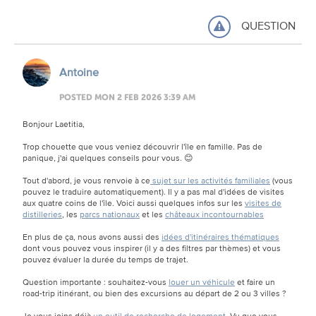
QUESTION
Antoine
POSTED MON 2 FEB 2026 3:39 AM
Bonjour Laetitia,
Trop chouette que vous veniez découvrir l'île en famille. Pas de
panique, j'ai quelques conseils pour vous. 😊
Tout d'abord, je vous renvoie à ce
sujet sur les activités familiales
(vous
pouvez le traduire automatiquement). Il y a pas mal d'idées de visites
aux quatre coins de l'île. Voici aussi quelques infos sur les
visites de
distilleries
, les
parcs nationaux
et les
châteaux incontournables
En plus de ça, nous avons aussi des
idées d'itinéraires thématiques
dont vous pouvez vous inspirer (il y a des filtres par thèmes) et vous
pouvez évaluer la durée du temps de trajet.
Question importante : souhaitez-vous
louer un véhicule
et faire un
road-trip itinérant, ou bien des excursions au départ de 2 ou 3 villes ?
Je vous joins déjà
un outil de recherche de logement
. Vu que vous