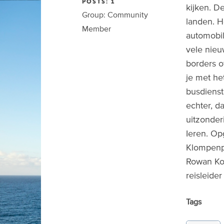
POSTS: 1
kijken. D
Group: Community
landen. H
Member
automobil
vele nieu
borders o
je met he
busdienste
echter, d
uitzonder
Ieren. Op
Klompenp
Rowan Ko
reisleide
Tags