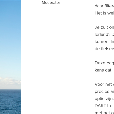
Moderator
daar filt
Het is wel
Je zult o
Ierland? 
komen. In
de fietse
Deze pag
kans dat 
Voor het 
precies a
optie zij
DART-tre
met het o