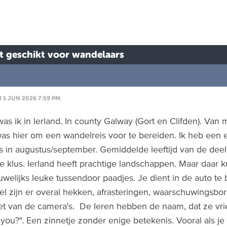
et geschikt voor wandelaars
1 JUN 2026 7:59 PM
as ik in Ierland. In county Galway (Gort en Clifden). Van
as hier om een wandelreis voor te bereiden. Ik heb een e
s in augustus/september. Gemiddelde leeftijd van de deel
ge klus. Ierland heeft prachtige landschappen. Maar daar k
uwelijks leuke tussendoor paadjes. Je dient in de auto te b
Wel zijn er overal hekken, afrasteringen, waarschuwings
t van de camera's. De Ieren hebben de naam, dat ze vrie
you?". Een zinnetje zonder enige betekenis. Vooral als je 