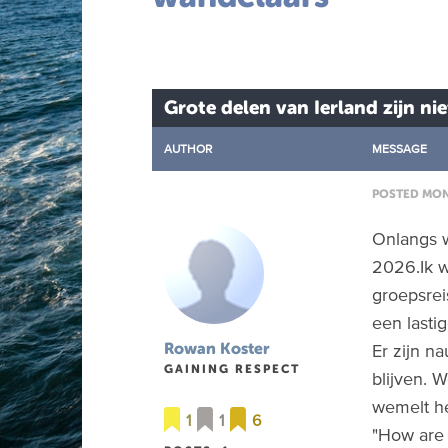
Grote delen van Ierland zijn ni
AUTHOR
MESSAGE
POSTED MON 
Onlangs w
2026.Ik w
groepsrei
een lasti
Er zijn na
Rowan Koster
GAINING RESPECT
blijven. 
wemelt he
1
1
6
"How are 