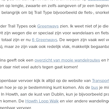
eren op lengte, zwaarte en zelfs aangeven of je een begi
 belangrijk om bij Trail Type bijvoorbeeld de fiets-, snorke
nder Trail Types ook
Greenways
zien. Ik weet niet of je d
Dit zijn wegen die er speciaal zijn voor wandelaars en fiet
 totaal zijn er nu
6 Greenways
. De wegen zijn vaak wel v
rs), maar ze zijn vaak ook redelijk vlak, makkelijk begaanb
ina geeft ook een
overzicht van mooie wandelroutes
en h
je daar niet veel auto's tegen gaat komen!
openbaar vervoer kijk ik altijd op de website van
Transport
an hoe je op je bestemming kunt komen. Als de
bus
je mi
n. In Howth, aan de kust van Dublin, kun je bijvoorbeeld 
in komen. De
Howth Loop Walk
en vier andere wandelinge
penbaar vervoer.