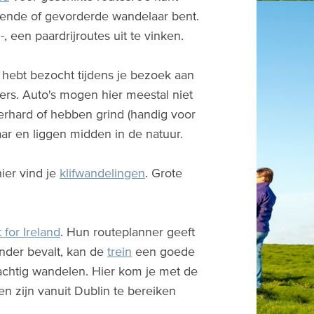
nnende of gevorderde wandelaar bent.
l-, een paardrijroutes uit te vinken.
ie hebt bezocht tijdens je bezoek aan
sers. Auto's mogen hier meestal niet
erhard of hebben grind (handig voor
aar en liggen midden in de natuur.
ier vind je
klifwandelingen
. Grote
 for Ireland
. Hun routeplanner geeft
nder bevalt, kan de
trein
een goede
prachtig wandelen. Hier kom je met de
n zijn vanuit Dublin te bereiken