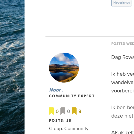
Nederlands
POSTED WED 
Dag Rowa
Ik heb ve
wandelvak
voorberei
Noor .
COMMUNITY EXPERT
Ik ben be
0
0
9
deze niet
POSTS: 18
Group: Community
Als ik ze