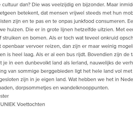
e cultuur dan? Die was veelzijdig en bijzonder. Maar inmidd
etgeen betekent, dat mensen vrijwel steeds met hun mobie
isten zijn en te pas en te onpas junkfood consumeren. E
we huizen. Die er in grote lijnen hetzelfde uitzien. Met 
f struiken en bomen. Als er toch wat teveel onkruid opschie
t openbaar vervoer reizen, dan zijn er maar weinig mogel
n is heel laag. Als er al een bus rijdt. Bovendien zijn de t
at je in een dunbevolkt land als Ierland, nauwelijks de ve
ing van sommige berggebieden ligt het hele land vol met
gesloten zijn in je eigen land. Wat hebben we het in Nede
aden, dorpsommetjes en wandelknooppunten.
ster
r UNIEK Voettochten