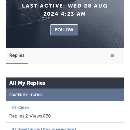
LAST ACTIVE:
WED 28 AUG
2024 4:23 AM
FOLLOW
Replies
All My Replies
POSTED BY
|
TOPICS
RE: Chien
Replies
2
Views
856
RE: Road trip de 12 jours en voiture ?