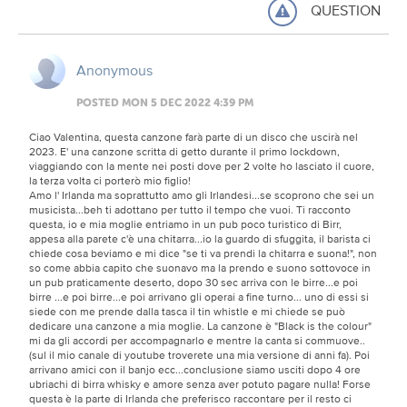
QUESTION
Anonymous
POSTED MON 5 DEC 2022 4:39 PM
Ciao Valentina, questa canzone farà parte di un disco che uscirà nel
2023. E' una canzone scritta di getto durante il primo lockdown,
viaggiando con la mente nei posti dove per 2 volte ho lasciato il cuore,
la terza volta ci porterò mio figlio!
Amo l' Irlanda ma soprattutto amo gli Irlandesi...se scoprono che sei un
musicista...beh ti adottano per tutto il tempo che vuoi. Ti racconto
questa, io e mia moglie entriamo in un pub poco turistico di Birr,
appesa alla parete c'è una chitarra...io la guardo di sfuggita, il barista ci
chiede cosa beviamo e mi dice "se ti va prendi la chitarra e suona!", non
so come abbia capito che suonavo ma la prendo e suono sottovoce in
un pub praticamente deserto, dopo 30 sec arriva con le birre...e poi
birre ...e poi birre...e poi arrivano gli operai a fine turno... uno di essi si
siede con me prende dalla tasca il tin whistle e mi chiede se può
dedicare una canzone a mia moglie. La canzone è "Black is the colour"
mi da gli accordi per accompagnarlo e mentre la canta si commuove..
(sul il mio canale di youtube troverete una mia versione di anni fa). Poi
arrivano amici con il banjo ecc...conclusione siamo usciti dopo 4 ore
ubriachi di birra whisky e amore senza aver potuto pagare nulla! Forse
questa è la parte di Irlanda che preferisco raccontare per il resto ci