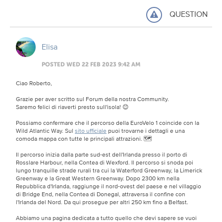
QUESTION
Elisa
POSTED WED 22 FEB 2023 9:42 AM
Ciao Roberto,
Grazie per aver scritto sul Forum della nostra Community.
Saremo felici di riaverti presto sull'isola! 😊
Possiamo confermare che il percorso della EuroVelo 1 coincide con la
Wild Atlantic Way. Sul
sito ufficiale
puoi trovarne i dettagli e una
comoda mappa con tutte le principali attrazioni. 🗺️
Il percorso inizia dalla parte sud-est dell'Irlanda presso il porto di
Rosslare Harbour, nella Contea di Wexford. Il percorso si snoda poi
lungo tranquille strade rurali tra cui la Waterford Greenway, la Limerick
Greenway e la Great Western Greenway. Dopo 2300 km nella
Repubblica d'Irlanda, raggiunge il nord-ovest del paese e nel villaggio
di Bridge End, nella Contea di Donegal, attraversa il confine con
l'Irlanda del Nord. Da qui prosegue per altri 250 km fino a Belfast.
Abbiamo una pagina dedicata a tutto quello che devi sapere se vuoi